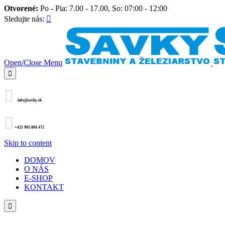
Otvorené:
Po - Pia: 7.00 - 17.00, So: 07:00 - 12:00
Sledujte nás:

Open/Close Menu


info@savky.sk

+421 905 894 472
Skip to content
DOMOV
O NÁS
E-SHOP
KONTAKT
