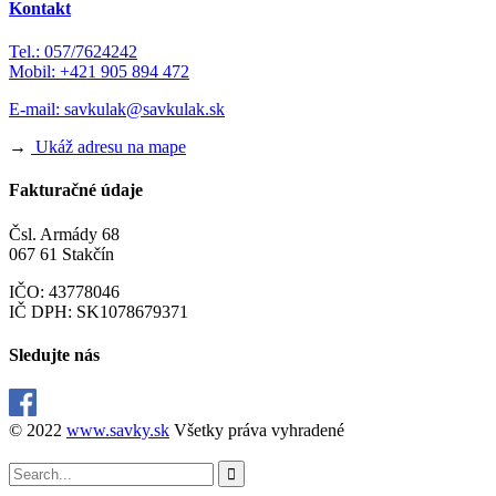
Kontakt
Tel.: 057/7624242
Mobil: +421 905 894 472
E-mail:
savkulak@savkulak.sk
→
Ukáž adresu na mape
Fakturačné údaje
Čsl. Armády 68
067 61 Stakčín
IČO: 43778046
IČ DPH: SK1078679371
Sledujte nás
© 2022
www.savky.sk
Všetky práva vyhradené
